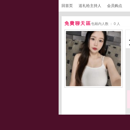
回首页
送礼给主持人
会员购点
免費聊天區
包厢内人数 ： 0 人