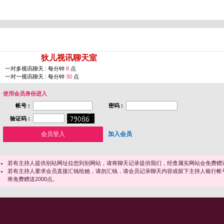
您即将进入 [
狄儿视讯聊天室
]
一对多视讯聊天 : 每分钟
8
点
一对一视讯聊天 : 每分钟
30
点
使用会员身份进入
帐号 :
密码 :
验证码 :
加入会员
若有主持人提供别站网址拉您到别网站，请将聊天记录提供我们，经查属实网站会免费赠送
若有主持人要求会员直接汇钱给她，请勿汇钱，请会员记录聊天内容或留下主持人银行帐
将免费赠送2000点。