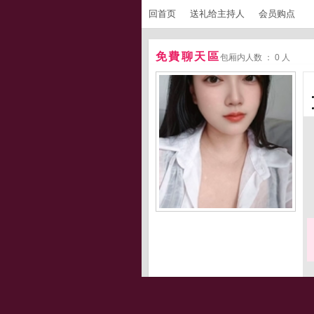
回首页
送礼给主持人
会员购点
免費聊天區
包厢内人数 ： 0 人