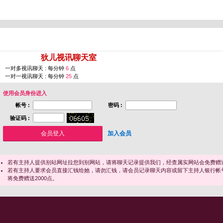
您即将进入 [
狄儿视讯聊天室
]
一对多视讯聊天 : 每分钟
6
点
一对一视讯聊天 : 每分钟
25
点
使用会员身份进入
帐号 :
密码 :
验证码 :
加入会员
若有主持人提供别站网址拉您到别网站，请将聊天记录提供我们，经查属实网站会免费赠送
若有主持人要求会员直接汇钱给她，请勿汇钱，请会员记录聊天内容或留下主持人银行帐
将免费赠送2000点。