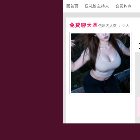
回首页
送礼给主持人
会员购点
免費聊天區
包厢内人数 ： 0 人