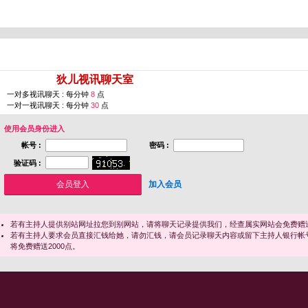
您即将进入 [
狄儿视讯聊天室
]
一对多视讯聊天 : 每分钟
8
点
一对一视讯聊天 : 每分钟
30
点
使用会员身份进入
帐号 :
密码 :
验证码 :
加入会员
若有主持人提供别站网址拉您到别网站，请将聊天记录提供我们，经查属实网站会免费赠送
若有主持人要求会员直接汇钱给她，请勿汇钱，请会员记录聊天内容或留下主持人银行帐
将免费赠送2000点。