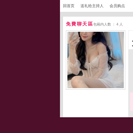
回首页
送礼给主持人
会员购点
免費聊天區
包厢内人数 ： 4 人