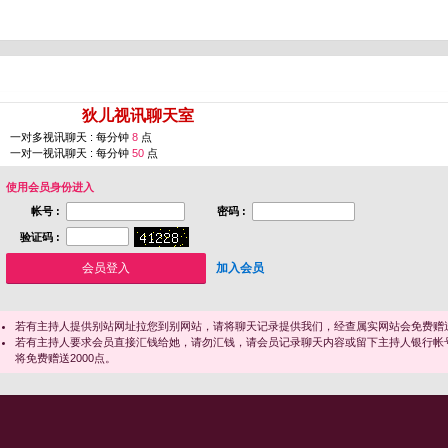
您即将进入 [
狄儿视讯聊天室
]
一对多视讯聊天 : 每分钟
8
点
一对一视讯聊天 : 每分钟
50
点
使用会员身份进入
帐号 :
密码 :
验证码 :
加入会员
若有主持人提供别站网址拉您到别网站，请将聊天记录提供我们，经查属实网站会免费赠送
若有主持人要求会员直接汇钱给她，请勿汇钱，请会员记录聊天内容或留下主持人银行帐
将免费赠送2000点。