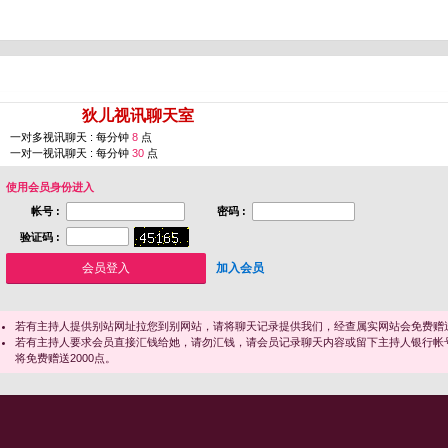
您即将进入 [
狄儿视讯聊天室
]
一对多视讯聊天 : 每分钟
8
点
一对一视讯聊天 : 每分钟
30
点
使用会员身份进入
帐号 :
密码 :
验证码 :
加入会员
若有主持人提供别站网址拉您到别网站，请将聊天记录提供我们，经查属实网站会免费赠送
若有主持人要求会员直接汇钱给她，请勿汇钱，请会员记录聊天内容或留下主持人银行帐
将免费赠送2000点。