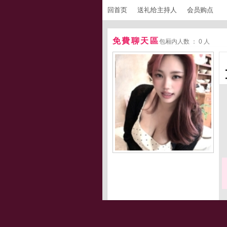
回首页
送礼给主持人
会员购点
免費聊天區
包厢内人数 ： 0 人