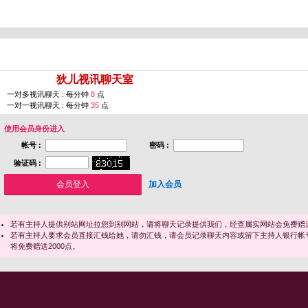
您即将进入 [
狄儿视讯聊天室
]
一对多视讯聊天 : 每分钟
8
点
一对一视讯聊天 : 每分钟
35
点
使用会员身份进入
帐号 :
密码 :
验证码 :
加入会员
若有主持人提供别站网址拉您到别网站，请将聊天记录提供我们，经查属实网站会免费赠送
若有主持人要求会员直接汇钱给她，请勿汇钱，请会员记录聊天内容或留下主持人银行帐
将免费赠送2000点。