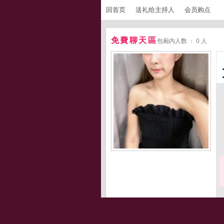
回首页
送礼给主持人
会员购点
免費聊天區
包厢内人数 ： 0 人