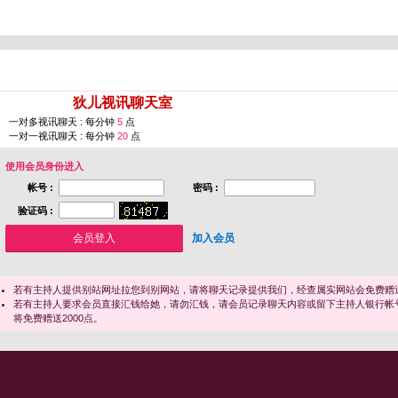
您即将进入 [
狄儿视讯聊天室
]
一对多视讯聊天 : 每分钟
5
点
一对一视讯聊天 : 每分钟
20
点
使用会员身份进入
帐号 :
密码 :
验证码 :
加入会员
若有主持人提供别站网址拉您到别网站，请将聊天记录提供我们，经查属实网站会免费赠送
若有主持人要求会员直接汇钱给她，请勿汇钱，请会员记录聊天内容或留下主持人银行帐
将免费赠送2000点。