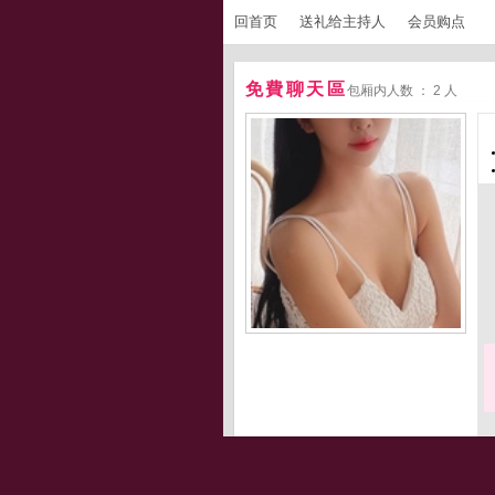
回首页
送礼给主持人
会员购点
免費聊天區
包厢内人数 ： 2 人